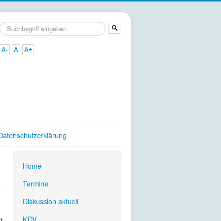
Suchen
...
A-
A
A+
Datenschutzerklärung
Home
.
Termine
.
Diskussion aktuell
.
KDV
t