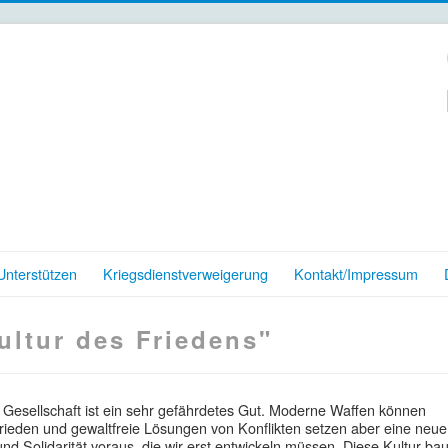
nterstützen
Kriegsdienstverweigerung
Kontakt/Impressum
ultur des Friedens"
 Gesellschaft ist ein sehr gefährdetes Gut. Moderne Waffen können
rieden und gewaltfreie Lösungen von Konflikten setzen aber eine neue
nd Solidarität voraus, die wir erst entwickeln müssen. Diese Kultur bau