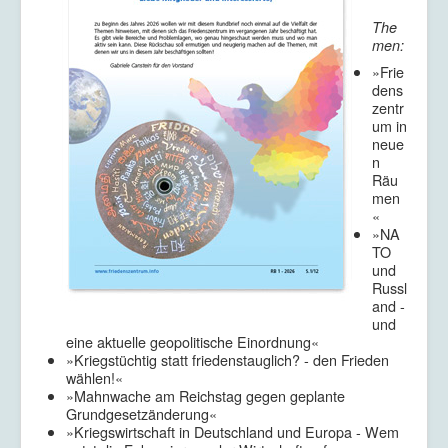
The
men:
»Frie
dens
zentr
um in
neue
n
Räu
men
«
»NA
TO
und
Russl
and -
und
eine aktuelle geopolitische Einordnung«
»Kriegstüchtig statt friedenstauglich? - den Frieden
wählen!«
»Mahnwache am Reichstag gegen geplante
Grundgesetzänderung«
»Kriegswirtschaft in Deutschland und Europa - Wem