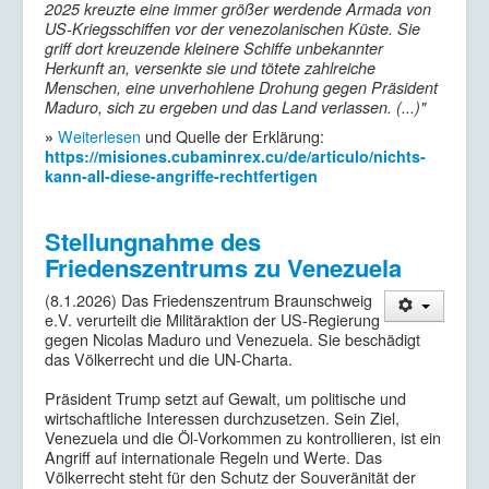
2025 kreuzte eine immer größer werdende Armada von
US-Kriegsschiffen vor der venezolanischen Küste. Sie
griff dort kreuzende kleinere Schiffe unbekannter
Herkunft an, versenkte sie und tötete zahlreiche
Menschen, eine unverhohlene Drohung gegen Präsident
Maduro, sich zu ergeben und das Land verlassen. (...)"
Weiterlesen
und Quelle der Erklärung:
»
https://misiones.cubaminrex.cu/de/articulo/nichts-
kann-all-diese-angriffe-rechtfertigen
Stellungnahme des
Friedenszentrums zu Venezuela
(8.1.2026) Das Friedenszentrum
Braunschweig
e.V. verurteilt die Militäraktion der US-Regierung
gegen Nicolas Maduro und Venezuela. Sie beschädigt
das Völkerrecht und die UN-Charta.
Präsident Trump setzt auf Gewalt, um politische und
wirtschaftliche Interessen durchzusetzen. Sein Ziel,
Venezuela und die Öl-Vorkommen zu kontrollieren, ist ein
Angriff auf internationale Regeln und Werte. Das
Völkerrecht steht für den Schutz der Souveränität der