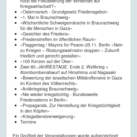
nutzt die Fokussierung der Wirtschaft auf
Kriegswirtschaft?«
»Ostermarsch - Grundgesetz Friedensgebot«
»1. Mai in Braunschweig«
»Wöchentliche Schweigemärsche in Braunschweig
für die Menschen in Gaza«
»Gesichter des Friedens«
»Friedenstreffen im öffentlichen Raum«
»Flaggentag / Mayors for Peace«25.11. Berlin »Nein
zu Kriegen – Rüstungswahnsinn stoppen – Zukunft
friedlich und gerecht gestalten«
»100 Kerzen auf der Oker«
Zwei 80.-JAHRESTAGE: Ende 2. Weltkrieg +
Atombombenabwurf auf Hiroshima und Nagasaki
»Bewertung der israelischen Militäroffensive in Gaza
im Kontext des Völkerrechts«
»Antikriegstag Braunschweig«
»Nie wieder kriegstüchtig - Bundesweite
Friedensdemo in Berlin«
»Propaganda. Zur Herstellung der Kriegstüchtigkeit
in den Köpfen«
»Kriegsdienstverweigerung«
Termine
Ein Großteil der Veranstaltungen wurde aufgezeichnet