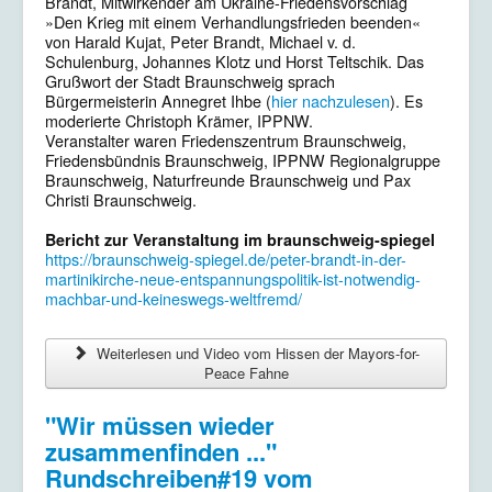
Brandt, Mitwirkender am Ukraine-Friedensvorschlag
»Den Krieg mit einem Verhandlungsfrieden beenden«
von Harald Kujat, Peter Brandt, Michael v. d.
Schulenburg, Johannes Klotz und Horst Teltschik. Das
Grußwort der Stadt Braunschweig sprach
Bürgermeisterin Annegret Ihbe (
hier nachzulesen
). Es
moderierte Christoph Krämer, IPPNW.
Veranstalter waren Friedenszentrum Braunschweig,
Friedensbündnis Braunschweig, IPPNW Regionalgruppe
Braunschweig, Naturfreunde Braunschweig und Pax
Christi Braunschweig.
Bericht zur Veranstaltung im braunschweig-spiegel
https://braunschweig-spiegel.de/peter-brandt-in-der-
martinikirche-neue-entspannungspolitik-ist-notwendig-
machbar-und-keineswegs-weltfremd/
Weiterlesen und Video vom Hissen der Mayors-for-
Peace Fahne
"Wir müssen wieder
zusammenfinden ..."
Rundschreiben#19 vom