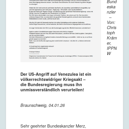
Bund
eska
nzler
–
Von:
Chris
toph
Kräm
er,
IPPN
W
Der US-Angriff auf Venezulea ist ein
völkerrechtswidriger Kriegsakt –
die Bundesregierung muss ihn
unmissverständlich verurteilen!
Braunschweig, 04.01.26
Sehr geehrter Bundeskanzler Merz,