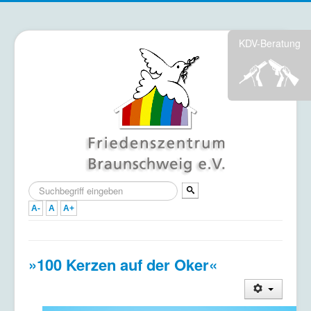
KDV-Beratung
Suchen
...
A-
A
A+
Home
»100 Kerzen auf der Oker«
Termine
Mitmachen & Unterstützen