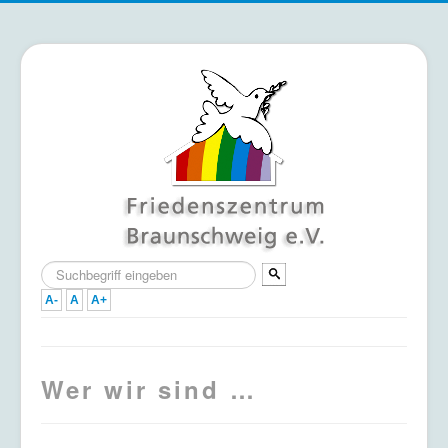
Suchen
...
A-
A
A+
Home
Wer wir sind …
Termine
Mitmachen & Unterstützen