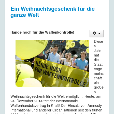
Kriegsdienstverweigerung
Ein Weihnachtsgeschenk für die
Kontakt/Impressum
ganze Welt
Datenschutzerklärung
H
ände hoch für die Waffenkontrolle!
Diese
s
Jahr
hat
die
Staat
enge
meins
chaft
ein
große
s
Weihnachtsgeschenk für die Welt ermöglicht: Heute, am
24. Dezember 2014 tritt der internationale
Waffenhandelsvertrag in Kraft! Der Einsatz von Amnesty
International und anderer Organisationen seit den frühen