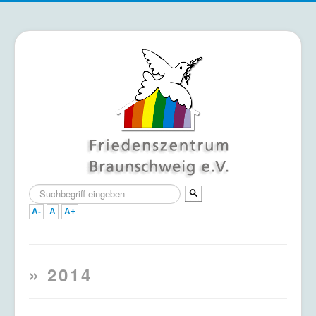
Suchen
...
A-
A
A+
Home
» 2014
Termine
Mitmachen & Unterstützen