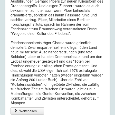
Ausführungen Gerhard Pipers zur neuen Kriegsform des
Drohnenangriffs. Und einigen Zuhörern wurde es auch
beklommen zumute, auch wenn Piper keinesfalls
dramatisierte, sondern das kaum Fassbare ruhig und
sachlich vortrug. Piper, Mitarbeiter eines Berliner
Forschungsinstituts, sprach im Rahmen der vom
Friedenszentrum Braunschweig veranstalteten Reihe
"Wege zu einer Kultur des Friedens".
Friedensnobelpreisträger Obama wurde gründlich
demoliert. Zwar erspart er seinem kriegsmüden Land
neue militärische Auseinandersetzungen (und tote
Soldaten), aber er hat den Drohneneinsatz rund um den
Erdball ungeheuer gesteigert und das "Töten per
Fernbedienung" zur alltäglichen Praxis gemacht. Und
dies, obwohl die USA eigentlich seit 1976 extralegale
Hinrichtungen verboten hatten (wieder eingeführt wurden
sie Anfang 2001 unter Bush). Über die Zahl von
"Kollateralschäden", d.h. getötete Zivilisten, die zufällig
zur falschen Zeit am falschen Ort waren, gibt es nur
Mutmaßungen, die Genfer Konvention, die zwischen
Kombattanten und Zivilisten unterscheidet, gehört zum
Altpapier.
Weiterlesen ...