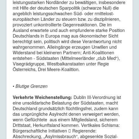
leistungsstarken Nordländer zu bewältigen, insbesondere
mit Hilfe der deutschen Sparpolitik (schwarze Null) die
angeblich leistungsschwachen Süd- oder rmittelost-
europäischen Länder zu steuern bzw. zu disziplinieren,
provoziert unkontrollierte Gegenreaktionen. Die im
Ausland erwartete und auch empfundene starke Position
Deutschlands in Europa mag aus ökonomischer Sicht
berechtigt sein, politisch wird diese Verantwortung nicht
wahrgenommen. Alleingänge erzeugen Unwillen und
Widerstand bei kleineren Partnern; Anti-Koalitionen
entstehen - Südstaaten (Mittelmeerländer „club Med“),
Visegrádgruppe, Westbalkanstaaten unter Regie
Österreichs, Drei Meere-Koalition.
•
Blutige Grenzen
Dublin III-Verordnung ist
Verkehrte Weichenstellung:
eine unsolidarische Belastung der Südstaaten, macht
Deutschland grundsätzlich flüchtlingsfrei, zudem kann
das ursprüngliche Asylrecht denen verweigert werden,
wenn Geflüchtete aus einem Mitgliedsland, sicherem
Drittstaat, Herkunftsland kommen. Vertikales Schisma:
Bürgerschaftliche Initiativen  Regierende:
Abschreckung, „Asylmissbrauch“, abgesenkte Sozial­