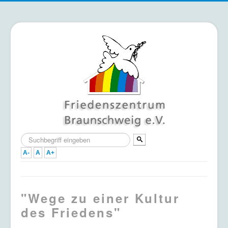
Suchen
...
A-
A
A+
Home
"Wege zu einer Kultur
Termine
des Friedens"
Mitmachen & Unterstützen