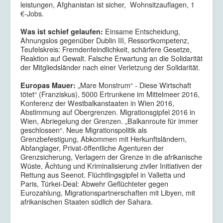
leistungen, Afghanistan ist sicher, Wohn­sitzauflagen, 1
€-Jobs.
Einsame Entscheidung,
Was ist schief gelaufen:
Ahnungslos gegenüber Dublin III, Ressort­kompetenz,
Teufelskreis: Fremdenfeindlichkeit, schärfere Gesetze,
Reaktion auf Gewalt. Falsche Erwartung an die Solidarität
der Mitgliedsländer nach einer Verletzung der Solidarität.
„Mare Monstrum“ - Diese Wirtschaft
Europas Mauer:
tötet“ (Franziskus), 5000 Ertrunkene im Mittelmeer 2016,
Konferenz der Westbalkanstaaten in Wien 2016,
Abstimmung auf Obergrenzen. Migrationsgipfel 2016 in
Wien, Abriegelung der Grenzen. „Balkanroute für immer
geschlossen“. Neue Migrationspolitik als
Grenzbefestigung, Abkommen mit Herkunftsländern,
Abfanglager, Privat-öffentliche Agenturen der
Grenzsicherung, Verlagern der Grenze in die afrikanische
Wüste, Ächtung und Kriminalisierung ziviler Initiativen der
Rettung aus Seenot. Flüchtlingsgipfel in Valletta und
Paris, Türkei-Deal: Abwehr Geflüchteter gegen
Eurozahlung, Migrationspartnerschaften mit Libyen, mit
afrikanischen Staaten südlich der Sahara.