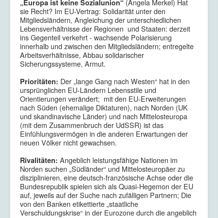
(Angela Merkel) Hat
„Europa ist keine Sozialunion“
sie Recht? Im EU-Vertrag: Solidarität unter den
Mitgliedsländern, Angleichung der unterschiedlichen
Lebensverhältnisse der Regionen und Staaten: derzeit
ins Gegenteil verkehrt - wachsende Polarisierung
innerhalb und zwischen den Mitgliedsländern; entregelte
Arbeitsverhältnisse, Abbau solidarischer
Sicherungssysteme, Armut.
Der „lange Gang nach Westen“ hat in den
Prioritäten:
ursprünglichen EU-Ländern Lebensstile und
Orientierungen verändert; mit den EU-Erweiterungen
nach Süden (ehemalige Diktaturen), nach Norden (UK
und skandinavische Länder) und nach Mittelosteuropa
(mit dem Zusammenbruch der UdSSR) ist das
Einfühlungsvermögen in die anderen Erwartungen der
neuen Völker nicht gewachsen.
Angeblich leistungsfähige Nationen im
Rivalitäten:
Norden suchen „Südländer“ und Mittelosteuropäer zu
disziplinieren, eine deutsch-französische Achse oder die
Bundesrepublik spielen sich als Quasi-Hegemon der EU
auf, jeweils auf der Suche nach zufälligen Partnern; Die
von den Banken etikettierte „staatliche
Verschuldungskrise“ in der Eurozone durch die angeblich