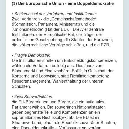
(3) Die Europäische Union - eine Doppeldemokratie
• S
chlamassel der Verfahren und Institutionen:
Zwei Verfahren - die „Gemeinschaftsmethode“
(Kommission, Parlament, Ministerrat) und die
„Unionsmethode“ (Rat der EU). - Drei/vier zentrale
Institutionen: der Europäische Rat, die Träger der
ordentlichen Gesetzgebung, die Staaten der Eurozone,
die völkerrechtliche Verträge schließen, und die EZB.
•
Fragile Demokratie:
Die Institutionen streiten um Entscheidungskompetenzen,
wählen die Verfahren beliebig aus. Dominanz von
Binnenmarkt und Finanzsphäre, Politik in Geiselhaft der
Konzerne und Lobbyisten, statt Richtlinienkompetenz
Ressortmanagement, Wahlenthaltung der unteren
Schichten.
•
Zwei Souveränitäten:
die EU-Bürgerinnen und Bürger, die ein nationales
Parlament wählen. Die souveränen Nationalstaaten
geben begrenzte Teile und Kompetenzen an ein
supranationales Rechtssubjekt ab. Die EU ist ein
Staatenverbund, eine freie Republik souveräner Staaten,
eine Doppeldemokratie - Verfassung: souveräne