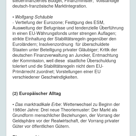
steuerfinanziertes Budget, Finanzminister; vollständige
deutsch-französische Marktintegration.
•
Wolfgang Schäuble
- Vertiefung der Eurozone; Festigung des ESM,
Ausweitung der Befugnisse und tendenzielle Überführung
in einen EU-Währungsfonds unter strengen Auflagen;
strikte Einhaltung der Stabilitätsregeln gegenüber den
Euroländern; Insolvenzordnung für überschuldete
Staaten unter Beteiligung privater Gläubiger; Kritik der
deutschen Finanzverwaltung an Juncker, Entmachtung
der Kommission, weil diese staatliche Überschuldung
toleriert und die Stabilitätsregeln nicht dem EU-
Primärrecht zuordnet; Vorstellungen einer EU
verschiedener Geschwindigkeiten.
(2) Europäischer Alltag
•
: Wetterwechsel zu Beginn der
Das marktradikale Erbe
1980er Jahre: Drei neue Theoriemuster: Der Markt als
Grundform menschlicher Beziehungen, der Vorrang der
Geldsphäre vor der Realwirtschaft, der Vorrang privater
Güter vor öffentlichen Gütern.