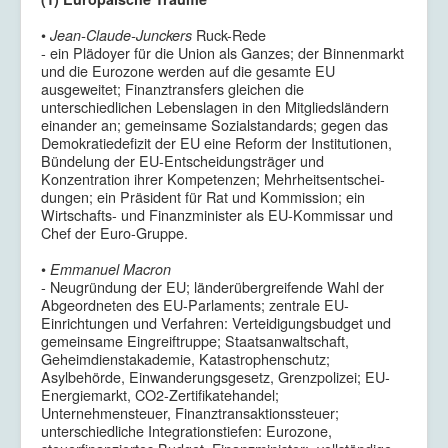
•
Ruck-Rede
Jean-Claude-Junckers
- ein Plädoyer für die Union als Ganzes; der Binnenmarkt
und die Eurozone werden auf die gesamte EU
ausgeweitet; Finanztransfers gleichen die
unterschiedlichen Lebenslagen in den Mitgliedsländern
einander an; gemeinsame Sozialstandards; gegen das
Demokratiedefizit der EU eine Reform der Institutionen,
Bündelung der EU-Entscheidungsträger und
Konzentration ihrer Kompetenzen; Mehrheits­ent­schei­
dungen; ein Präsident für Rat und Kommission; ein
Wirtschafts- und Finanzminister als EU-Kommissar und
Chef der Euro-Gruppe.
•
Emmanuel Macron
- Neugründung der EU; länderübergreifende Wahl der
Abgeordneten des EU-Parlaments; zentrale EU-
Einrichtungen und Verfahren: Verteidigungsbudget und
gemeinsame Eingreiftruppe; Staatsanwaltschaft,
Geheimdienst­akade­mie, Katastrophen­schutz;
Asylbehörde, Einwanderungsgesetz, Grenzpolizei; EU-
Energiemarkt, CO2-Zertifikatehandel;
Unternehmensteuer, Finanztransaktions­steuer;
unterschiedliche Integrationstiefen: Eurozone,