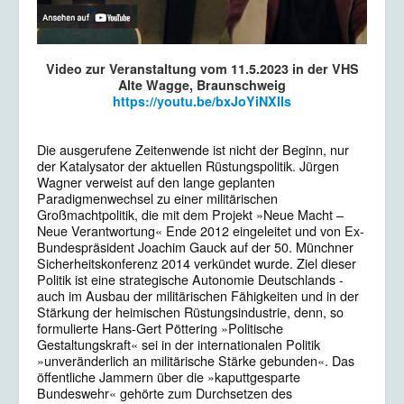
Video zur Veranstaltung vom 11.5.2023 in der VHS
Alte Wagge, Braunschweig
https://youtu.be/bxJoYiNXlIs
Die ausgerufene Zeitenwende ist nicht der Beginn, nur
der Katalysator der aktuellen Rüstungspolitik. Jürgen
Wagner verweist auf den lange geplanten
Paradigmenwechsel zu einer militärischen
Großmachtpolitik, die mit dem Projekt »Neue Macht –
Neue Verantwortung« Ende 2012 eingeleitet und von Ex-
Bundespräsident Joachim Gauck auf der 50. Münchner
Sicherheitskonferenz 2014 verkündet wurde. Ziel dieser
Politik ist eine strategische Autonomie Deutschlands -
auch im Ausbau der militärischen Fähigkeiten und in der
Stärkung der heimischen Rüstungsindustrie, denn, so
formulierte Hans-Gert Pöttering »Politische
Gestaltungskraft« sei in der internationalen Politik
»unveränderlich an militärische Stärke gebunden«. Das
öffentliche Jammern über die »kaputtgesparte
Bundeswehr« gehörte zum Durchsetzen des