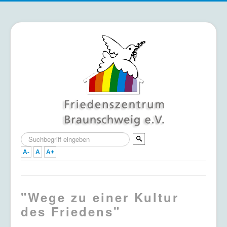
Suchen
...
A-
A
A+
Home
"Wege zu einer Kultur
Termine
des Friedens"
Mitmachen & Unterstützen