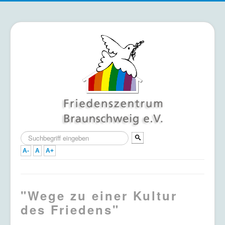
Suchen
...
A-
A
A+
Home
"Wege zu einer Kultur
Termine
des Friedens"
Mitmachen & Unterstützen