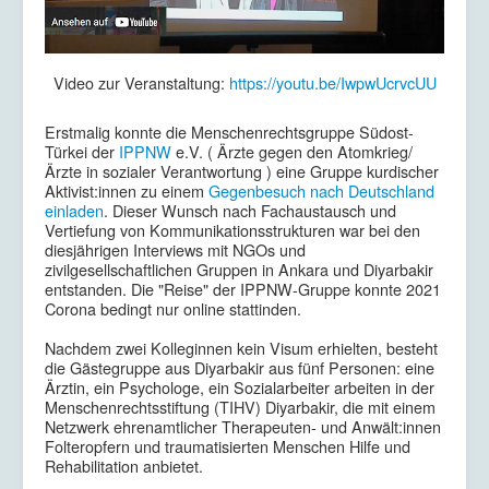
Video zur Veranstaltung:
https://youtu.be/IwpwUcrvcUU
Erstmalig konnte die Menschenrechtsgruppe Südost-
Türkei der
IPPNW
e.V. ( Ärzte gegen den Atomkrieg/
Ärzte in sozialer Verantwortung ) eine Gruppe kurdischer
Aktivist:innen zu einem
Gegenbesuch nach Deutschland
einladen
. Dieser Wunsch nach Fachaustausch und
Vertiefung von Kommunikationsstrukturen war bei den
diesjährigen Interviews mit NGOs und
zivilgesellschaftlichen Gruppen in Ankara und Diyarbakir
entstanden. Die "Reise" der IPPNW-Gruppe konnte 2021
Corona bedingt nur online stattinden.
Nachdem zwei Kolleginnen kein Visum erhielten, besteht
die Gästegruppe aus Diyarbakir aus fünf Personen: eine
Ärztin, ein Psychologe, ein Sozialarbeiter arbeiten in der
Menschenrechtsstiftung (TIHV) Diyarbakir, die mit einem
Netzwerk ehrenamtlicher Therapeuten- und Anwält:innen
Folteropfern und traumatisierten Menschen Hilfe und
Rehabilitation anbietet.