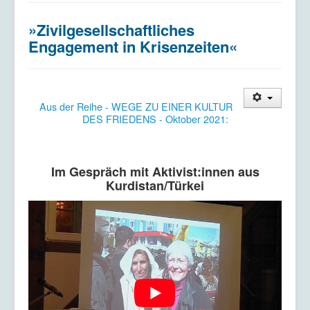
Kriegsdienstverweigerung
»Zivilgesellschaftliches
Kontakt/Impressum
Engagement in Krisenzeiten«
Datenschutzerklärung
Aus der Reihe - WEGE ZU EINER KULTUR
DES FRIEDENS - Oktober 2021:
Im Gespräch mit Aktivist:innen aus
Kurdistan/Türkei