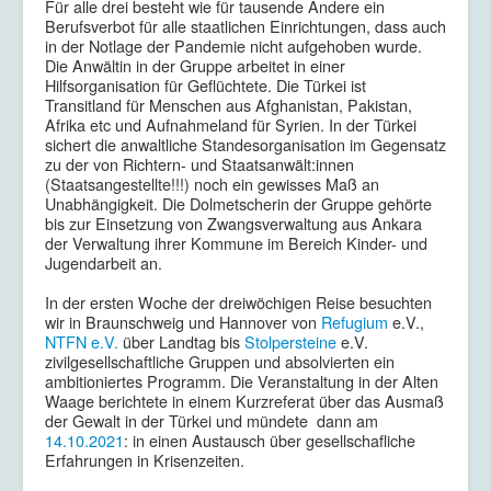
Für alle drei besteht wie für tausende Andere ein
Berufsverbot für alle staatlichen Einrichtungen, dass auch
in der Notlage der Pandemie nicht aufgehoben wurde.
Die Anwältin in der Gruppe arbeitet in einer
Hilfsorganisation für Geflüchtete. Die Türkei ist
Transitland für Menschen aus Afghanistan, Pakistan,
Afrika etc und Aufnahmeland für Syrien. In der Türkei
sichert die anwaltliche Standesorganisation im Gegensatz
zu der von Richtern- und Staatsanwält:innen
(Staatsangestellte!!!) noch ein gewisses Maß an
Unabhängigkeit. Die Dolmetscherin der Gruppe gehörte
bis zur Einsetzung von Zwangsverwaltung aus Ankara
der Verwaltung ihrer Kommune im Bereich Kinder- und
Jugendarbeit an.
In der ersten Woche der dreiwöchigen Reise besuchten
wir in Braunschweig und Hannover von
Refugium
e.V.,
NTFN e.V.
über Landtag bis
Stolpersteine
e.V.
zivilgesellschaftliche Gruppen und absolvierten ein
ambitioniertes Programm. Die Veranstaltung in der Alten
Waage berichtete in einem Kurzreferat über das Ausmaß
der Gewalt in der Türkei und mündete dann am
14.10.2021
: in einen Austausch über gesellschafliche
Erfahrungen in Krisenzeiten.