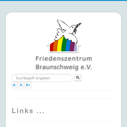
Suchen
...
A-
A
A+
Home
Links ...
Termine
Mitmachen & Unterstützen