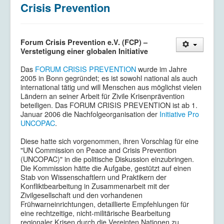
Crisis Prevention
Kriegsdienstverweigerung
Kontakt/Impressum
Datenschutzerklärung
Forum Crisis Prevention e.V. (FCP) –
Verstetigung einer globalen Initiative
Das
FORUM CRISIS PREVENTION
wurde im Jahre
2005 in Bonn gegründet; es ist sowohl national als auch
international tätig und will Menschen aus möglichst vielen
Ländern an seiner Arbeit für Zivile Krisenprävention
beteiligen. Das FORUM CRISIS PREVENTION ist ab 1.
Januar 2006 die Nachfolgeorganisation der
Initiative Pro
UNCOPAC
.
Diese hatte sich vorgenommen, ihren Vorschlag für eine
"UN Commission on Peace and Crisis Prevention
(UNCOPAC)" in die politische Diskussion einzubringen.
Die Kommission hätte die Aufgabe, gestützt auf einen
Stab von Wissenschaftlern und Praktikern der
Konfliktbearbeitung in Zusammenarbeit mit der
Zivilgesellschaft und den vorhandenen
Frühwarneinrichtungen, detaillierte Empfehlungen für
eine rechtzeitige, nicht-militärische Bearbeitung
regionaler Krisen durch die Vereinten Nationen zu