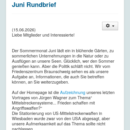
Juni Rundbrief
Kriegsdienstverweigerung
Kontakt/Impressum
Datenschutzerklärung
(15.06.2026)
Liebe Mitglieder und Interessierte!
Der Sommermonat Juni lädt ein in blühende Gärten, zu
sommerlichen Unternehmungen in die Natur oder zu
Ausflügen an unsere Seen. Glücklich, wer den Sommer
genießen kann. Aber die Politik schläft nicht. Wir vom
Friedenszentrum Braunschweig sehen es als unsere
Aufgabe an, Informationen, die auch Sie betreffen
können, an Sie weiterzugeben.
Auf der Homepage ist die
Aufzeichnung
unseres letzten
Vortrages von Jürgen Wagner zum Thema“
Mittelstreckensysteme... Frieden schaffen mit
Angriffswaffen?“
Die Stationierung von US-Mittelstreckenwaffen in
Wiesbaden wurde zwar von den USA abgesagt, aber
unsere Aufmerksamkeit auf das Thema sollte nicht
nachlassen …