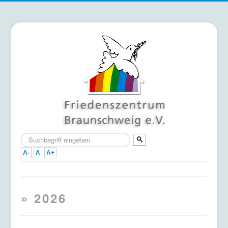
Suchen
...
A-
A
A+
Home
» 2026
Termine
Mitmachen & Unterstützen