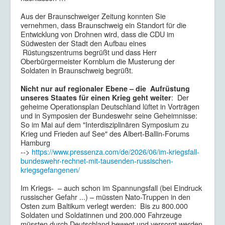
Aus der Braunschweiger Zeitung konnten Sie
vernehmen, dass Braunschweig ein Standort für die
Entwicklung von Drohnen wird, dass die CDU im
Südwesten der Stadt den Aufbau eines
Rüstungszentrums begrüßt und dass Herr
Oberbürgermeister Kornblum die Musterung der
Soldaten in Braunschweig begrüßt.
Nicht nur auf regionaler Ebene – die Aufrüstung
: Der
unseres Staates für einen Krieg geht weiter
geheime Operationsplan Deutschland lüftet in Vorträgen
und in Symposien der Bundeswehr seine Geheimnisse:
So im Mai auf dem "Interdisziplinären Symposium zu
Krieg und Frieden auf See" des Albert-Ballin-Forums
Hamburg
-->
https://www.pressenza.com/de/2026/06/im-kriegsfall-
bundeswehr-rechnet-mit-tausenden-russischen-
kriegsgefangenen/
Im Kriegs- – auch schon im Spannungsfall (bei Eindruck
russischer Gefahr ...) – müssten Nato-Truppen in den
Osten zum Baltikum verlegt werden: Bis zu 800.000
Soldaten und Soldatinnen und 200.000 Fahrzeuge
müssten durch Deutschland bewegt und versorgt werden.