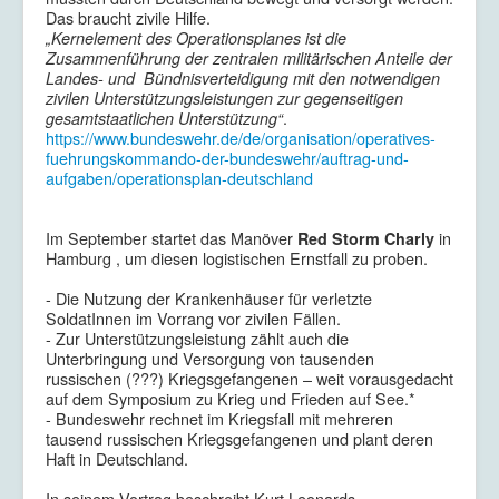
Das braucht zivile Hilfe.
„Kernelement des Operationsplanes ist die
Zusammenführung der zentralen militärischen Anteile der
Landes- und Bündnisverteidigung mit den notwendigen
zivilen Unterstützungsleistungen zur gegenseitigen
.
gesamtstaatlichen Unterstützung“
https://www.bundeswehr.de/de/organisation/operatives-
fuehrungskommando-der-bundeswehr/auftrag-und-
aufgaben/operationsplan-deutschland
Im September startet das Manöver
in
Red Storm Charly
Hamburg , um diesen logistischen Ernstfall zu proben.
- Die Nutzung der Krankenhäuser für verletzte
SoldatInnen im Vorrang vor zivilen Fällen.
- Zur Unterstützungsleistung zählt auch die
Unterbringung und Versorgung von tausenden
russischen (???) Kriegsgefangenen – weit vorausgedacht
auf dem Symposium zu Krieg und Frieden auf See.*
- Bundeswehr rechnet im Kriegsfall mit mehreren
tausend russischen Kriegsgefangenen und plant deren
Haft in Deutschland.
In seinem Vortrag beschreibt Kurt Leonards,