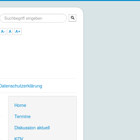
Suchen
...
A-
A
A+
Datenschutzerklärung
Home
.
Termine
.
Diskussion aktuell
.
KDV