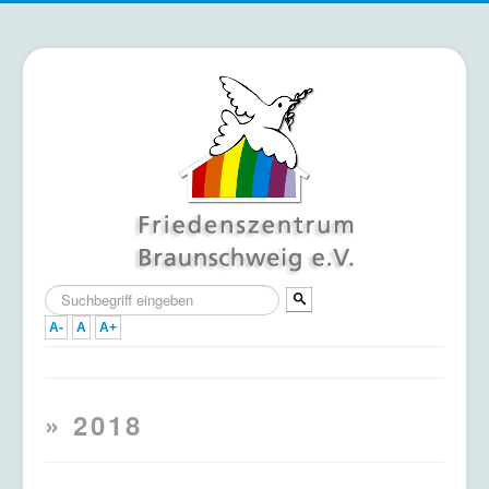
Suchen
...
A-
A
A+
Home
» 2018
Termine
Mitmachen & Unterstützen