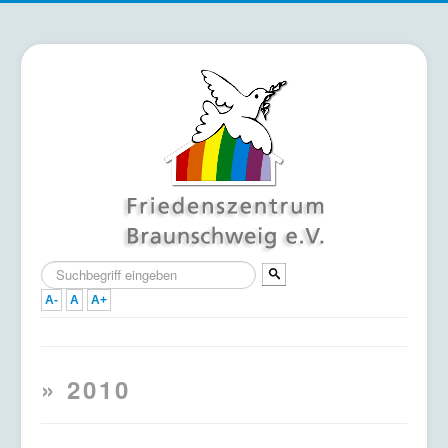
Suchen
...
A-
A
A+
Home
» 2010
Termine
Mitmachen & Unterstützen